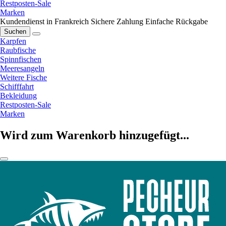
Restposten-Sale
Marken
Kundendienst in Frankreich
Sichere Zahlung
Einfache Rückgabe
Suchen
Karpfen
Raubfische
Spinnfischen
Meeresangeln
Weitere Fische
Schifffahrt
Bekleidung
Restposten-Sale
Marken
Wird zum Warenkorb hinzugefügt...