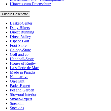
Hinweis zum Datenschutz
Unsere Geschäfte
Basket-Center
Daily Bikers
Direct Running
Direct-Volley
Espace Golf
Foot-Store
Galopp-Store
Golf and co
Handball-Store
House of Rugby
La sellerie de Maé
Made in Paradis
Nauti-wave
On-Fight
Padel-Expert
Pet and Garden
Slowood Interior
Smash-Expert
Sneak'In
Sneakids