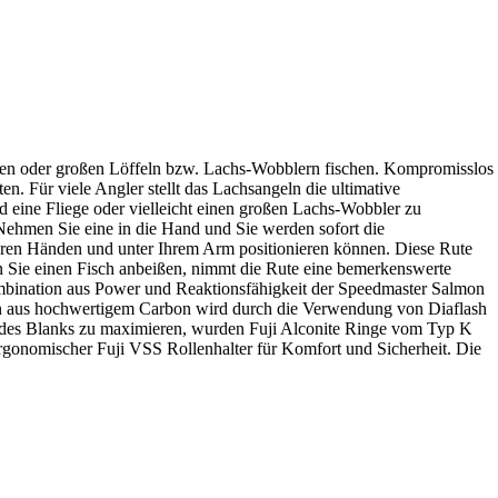
iegen oder großen Löffeln bzw. Lachs-Wobblern fischen. Kompromisslos
en. Für viele Angler stellt das Lachsangeln die ultimative
d eine Fliege oder vielleicht einen großen Lachs-Wobbler zu
 Nehmen Sie eine in die Hand und Sie werden sofort die
Ihren Händen und unter Ihrem Arm positionieren können. Diese Rute
nn Sie einen Fisch anbeißen, nimmt die Rute eine bemerkenswerte
bination aus Power und Reaktionsfähigkeit der Speedmaster Salmon
n aus hochwertigem Carbon wird durch die Verwendung von Diaflash
ng des Blanks zu maximieren, wurden Fuji Alconite Ringe vom Typ K
ergonomischer Fuji VSS Rollenhalter für Komfort und Sicherheit. Die