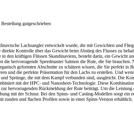
 Bestellung gutgeschrieben
kandinavische Lachsangler entwickelt wurde, die mit Gewichten und Fl
e direkte Kontrolle über das Gewicht beim Abstieg des Flusses zu behalt
 in den kräftigen Flüssen Skandinaviens, besteht darin, ein Gewicht un
 ist die hervorragende Speedmaster Salmon die Rute, die Sie brauchen.
rganisch geformten Abschnitte zu schätzen wissen, die Sie perfekt in 
eren und die perfekte Präsentation für den Lachs zu erstellen. Und we
nd Sprünge, die mit dem Kampf verbunden sind, ausgleicht. Die Kom
mbiniert mit der HPC- und Nanosheet-Technologie. Diese Kombinatio
 und zur hervorragenden Rückmeldung der Rute beiträgt. Um die Leistu
eibung mit der Schnur. Bei den Spinn- und Casting-Modellen sorgt ein 
t runden und flachen Profilen sowie in einer Spinn-Version erhältlich.