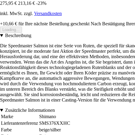
275,95 €
213,16 €
-23%
inkl. MwSt. zzgl.
Versandkosten
+10,66 €
für Ihre nächste Bestellung geschenkt
Nach Bestätigung Ihrer
Loading...
Beschreibung
Die Speedmaster Salmon ist eine Serie von Ruten, die speziell für s
konzipiert, ist die moderate fast Aktion der Speedmaster perfekt, um di
Herausforderung dar, und eine der effektivsten Methoden, insbesondere
verwenden. Wenn das die Art des Angelns ist, die Sie begeistert, dann
Reaktionsfähigkeit dieses technologiegeladenen Rutenblanks und der o
ermöglicht es Ihnen, Ihr Gewicht oder Ihren Köder präzise zu manövri
Kampfkurve an, die automatisch aggressive Bewegungen, Wendungen u
wird durch die Verwendung von hochmoduliertem Carbon erzeugt, ko
im unteren Bereich des Blanks verstärkt, was die Steifigkeit erhöht
ausgewählt. Sie sind korrosionsbeständig, leicht und reduzieren die R
Speedmaster Salmon ist in einer Casting-Version für die Verwendung mi
Zusätzliche Informationen
Marke
Shimano
Lieferantenreferenz
SMS376XXHC
Farbe
beige/silber