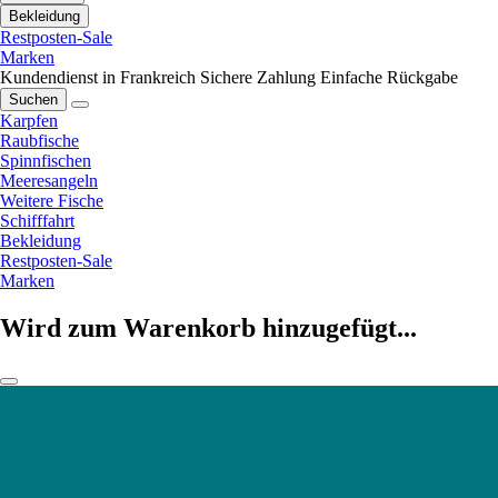
Bekleidung
Restposten-Sale
Marken
Kundendienst in Frankreich
Sichere Zahlung
Einfache Rückgabe
Suchen
Karpfen
Raubfische
Spinnfischen
Meeresangeln
Weitere Fische
Schifffahrt
Bekleidung
Restposten-Sale
Marken
Wird zum Warenkorb hinzugefügt...