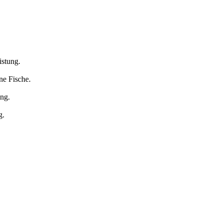
istung.
ne Fische.
ung.
g.