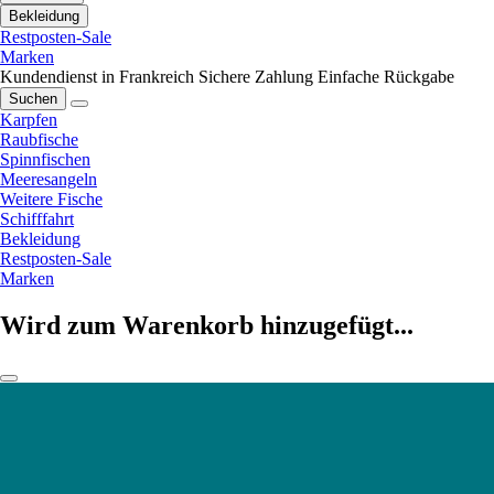
Bekleidung
Restposten-Sale
Marken
Kundendienst in Frankreich
Sichere Zahlung
Einfache Rückgabe
Suchen
Karpfen
Raubfische
Spinnfischen
Meeresangeln
Weitere Fische
Schifffahrt
Bekleidung
Restposten-Sale
Marken
Wird zum Warenkorb hinzugefügt...