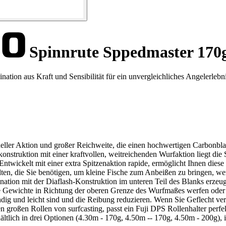
Spinnrute Sppedmaster 170
tion aus Kraft und Sensibilität für ein unvergleichliches Angelerlebni
hneller Aktion und großer Reichweite, die einen hochwertigen Carbonbl
struktion mit einer kraftvollen, weitreichenden Wurfaktion liegt die 
Entwickelt mit einer extra Spitzenaktion rapide, ermöglicht Ihnen dies
halten, die Sie benötigen, um kleine Fische zum Anbeißen zu bringen, 
ion mit der Diaflash-Konstruktion im unteren Teil des Blanks erzeu
e Gewichte in Richtung der oberen Grenze des Wurfmaßes werfen oder 
ändig und leicht sind und die Reibung reduzieren. Wenn Sie Geflecht ver
n großen Rollen von surfcasting, passt ein Fuji DPS Rollenhalter perfe
ich in drei Optionen (4.30m - 170g, 4.50m -- 170g, 4.50m - 200g), ist