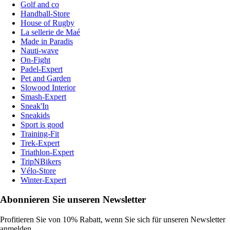
Golf and co
Handball-Store
House of Rugby
La sellerie de Maé
Made in Paradis
Nauti-wave
On-Fight
Padel-Expert
Pet and Garden
Slowood Interior
Smash-Expert
Sneak'In
Sneakids
Sport is good
Training-Fit
Trek-Expert
Triathlon-Expert
TripNBikers
Vélo-Store
Winter-Expert
Abonnieren Sie unseren Newsletter
Profitieren Sie von 10% Rabatt, wenn Sie sich für unseren Newsletter
anmelden