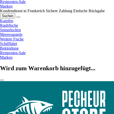
Restposten-Sale
Marken
Kundendienst in Frankreich
Sichere Zahlung
Einfache Rückgabe
Suchen
Karpfen
Raubfische
Spinnfischen
Meeresangeln
Weitere Fische
Schifffahrt
Bekleidung
Restposten-Sale
Marken
Wird zum Warenkorb hinzugefügt...