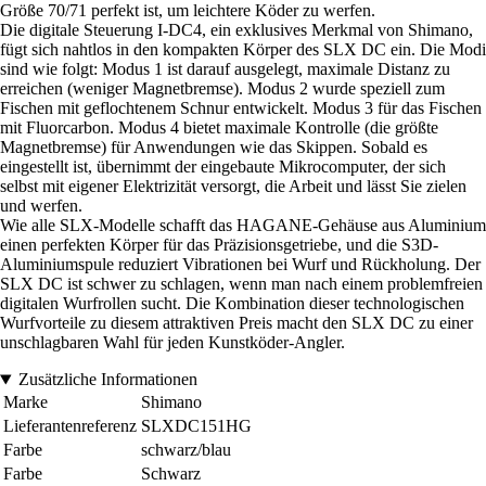
Größe 70/71 perfekt ist, um leichtere Köder zu werfen.
Die digitale Steuerung I-DC4, ein exklusives Merkmal von Shimano,
fügt sich nahtlos in den kompakten Körper des SLX DC ein. Die Modi
sind wie folgt: Modus 1 ist darauf ausgelegt, maximale Distanz zu
erreichen (weniger Magnetbremse). Modus 2 wurde speziell zum
Fischen mit geflochtenem Schnur entwickelt. Modus 3 für das Fischen
mit Fluorcarbon. Modus 4 bietet maximale Kontrolle (die größte
Magnetbremse) für Anwendungen wie das Skippen. Sobald es
eingestellt ist, übernimmt der eingebaute Mikrocomputer, der sich
selbst mit eigener Elektrizität versorgt, die Arbeit und lässt Sie zielen
und werfen.
Wie alle SLX-Modelle schafft das HAGANE-Gehäuse aus Aluminium
einen perfekten Körper für das Präzisionsgetriebe, und die S3D-
Aluminiumspule reduziert Vibrationen bei Wurf und Rückholung. Der
SLX DC ist schwer zu schlagen, wenn man nach einem problemfreien
digitalen Wurfrollen sucht. Die Kombination dieser technologischen
Wurfvorteile zu diesem attraktiven Preis macht den SLX DC zu einer
unschlagbaren Wahl für jeden Kunstköder-Angler.
Zusätzliche Informationen
Marke
Shimano
Lieferantenreferenz
SLXDC151HG
Farbe
schwarz/blau
Farbe
Schwarz