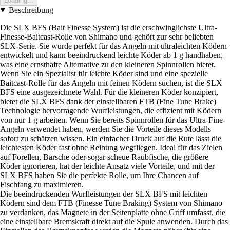
Loading...
Beschreibung
Die SLX BFS (Bait Finesse System) ist die erschwinglichste Ultra-
Finesse-Baitcast-Rolle von Shimano und gehört zur sehr beliebten
SLX-Serie. Sie wurde perfekt für das Angeln mit ultraleichten Ködern
entwickelt und kann beeindruckend leichte Köder ab 1 g handhaben,
was eine ernsthafte Alternative zu den kleineren Spinnrollen bietet.
Wenn Sie ein Spezialist für leichte Köder sind und eine spezielle
Baitcast-Rolle für das Angeln mit feinen Ködern suchen, ist die SLX
BFS eine ausgezeichnete Wahl. Für die kleineren Köder konzipiert,
bietet die SLX BFS dank der einstellbaren FTB (Fine Tune Brake)
Technologie hervorragende Wurfleistungen, die effizient mit Ködern
von nur 1 g arbeiten. Wenn Sie bereits Spinnrollen für das Ultra-Fine-
Angeln verwendet haben, werden Sie die Vorteile dieses Modells
sofort zu schätzen wissen. Ein einfacher Druck auf die Rute lässt die
leichtesten Köder fast ohne Reibung wegfliegen. Ideal für das Zielen
auf Forellen, Barsche oder sogar scheue Raubfische, die größere
Köder ignorieren, hat der leichte Ansatz viele Vorteile, und mit der
SLX BFS haben Sie die perfekte Rolle, um Ihre Chancen auf
Fischfang zu maximieren.
Die beeindruckenden Wurfleistungen der SLX BFS mit leichten
Ködern sind dem FTB (Finesse Tune Braking) System von Shimano
zu verdanken, das Magnete in der Seitenplatte ohne Griff umfasst, die
eine einstellbare Bremskraft direkt auf die Spule anwenden. Durch das