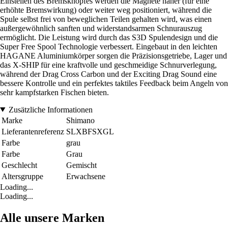
Einstellen des Bremsknopfes werden die Magnete näher (für eine
erhöhte Bremswirkung) oder weiter weg positioniert, während die
Spule selbst frei von beweglichen Teilen gehalten wird, was einen
außergewöhnlich sanften und widerstandsarmen Schnurauszug
ermöglicht. Die Leistung wird durch das S3D Spulendesign und die
Super Free Spool Technologie verbessert. Eingebaut in den leichten
HAGANE Aluminiumkörper sorgen die Präzisionsgetriebe, Lager und
das X-SHIP für eine kraftvolle und geschmeidige Schnurverlegung,
während der Drag Cross Carbon und der Exciting Drag Sound eine
bessere Kontrolle und ein perfektes taktiles Feedback beim Angeln von
sehr kampfstarken Fischen bieten.
Zusätzliche Informationen
Marke
Shimano
Lieferantenreferenz
SLXBFSXGL
Farbe
grau
Farbe
Grau
Geschlecht
Gemischt
Altersgruppe
Erwachsene
Loading...
Loading...
Alle unsere Marken