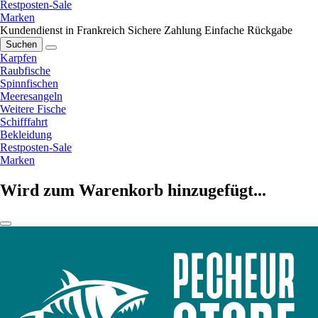
Restposten-Sale
Marken
Kundendienst in Frankreich
Sichere Zahlung
Einfache Rückgabe
Suchen
Karpfen
Raubfische
Spinnfischen
Meeresangeln
Weitere Fische
Schifffahrt
Bekleidung
Restposten-Sale
Marken
Wird zum Warenkorb hinzugefügt...