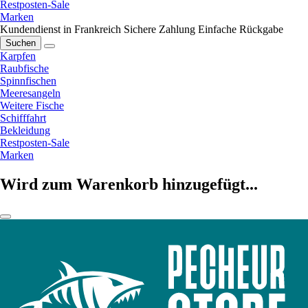
Restposten-Sale
Marken
Kundendienst in Frankreich
Sichere Zahlung
Einfache Rückgabe
Suchen
Karpfen
Raubfische
Spinnfischen
Meeresangeln
Weitere Fische
Schifffahrt
Bekleidung
Restposten-Sale
Marken
Wird zum Warenkorb hinzugefügt...