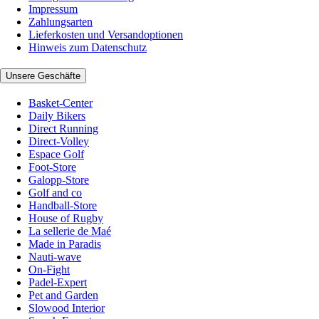
Impressum
Zahlungsarten
Lieferkosten und Versandoptionen
Hinweis zum Datenschutz
Unsere Geschäfte
Basket-Center
Daily Bikers
Direct Running
Direct-Volley
Espace Golf
Foot-Store
Galopp-Store
Golf and co
Handball-Store
House of Rugby
La sellerie de Maé
Made in Paradis
Nauti-wave
On-Fight
Padel-Expert
Pet and Garden
Slowood Interior