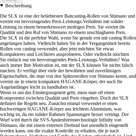
Beschreibung
Die SLX ist eine der beliebtesten Baitcasting-Rollen von Shimano und
vereint ein hervorragendes Preis-Leistungs-Verhältnis mit solider
Leistung zu einem bemerkenswert niedrigen Preis. Sie vereint die
Qualität und den Ruf von Shimano zu einem unschlagbaren Preis.
Die SLX ist die perfekte Wahl, wenn Sie gerade erst mit casting Rollen
angefangen haben. Vielleicht haben Sie in der Vergangenheit bereits
Rollen von casting verwendet, aber jetzt möchten Sie etwas
Kompakteres und Leichteres ausprobieren. Oder vielleicht möchten
Sie einfach nur ein hervorragendes Preis-Leistungs-Verhältnis? Was
auch immer Ihre Motivation ist, mit der SLX können Sie nichts falsch
machen. Er verfügt über viele der bewährten und zuverlässigen
Eigenschaften, die man von den Spitzenrollen von Shimano kennt, und
vereint sie in einem kompakten HAGANE-Körper, der auch für
Angelanfänger leicht zu handhaben ist.
Wenn es um das Einstiegssegment geht, muss man oft einen
Kompromiss zwischen Qualität und Preis eingehen. Doch der SLX
definiert die Regeln neu. Zunächst einmal verwendet er einen
hochwertigen HAGANE-Körper aus leichtem Aluminium, was
wichtig ist, da ein solider Rahmen Spannungen besser verträgt. Der
Wurf wird durch die SVS-Spulenbremstechnologie Infinity von
Shimano, die mit einem externen Drehrad fast unendlich eingestellt
werden kann, um die exakte Kontrolle zu erhalten, die je nach