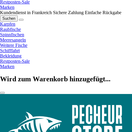
Restposten-Sale
Marken
Kundendienst in Frankreich
Sichere Zahlung
Einfache Rückgabe
Suchen
Karpfen
Raubfische
Spinnfischen
Meeresangeln
Weitere Fische
Schifffahrt
Bekleidung
Restposten-Sale
Marken
Wird zum Warenkorb hinzugefügt...