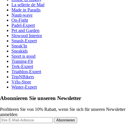
La sellerie de Maé
Made in Paradis
Nauti-wave
On-Fight
Padel-Expert
Pet and Garden
Slowood Interior
Smash-Expert
Sneak'In
Sneakids
Sport is good
Training-Fit
Trek-Expert
Triathlon-Expert
TripNBikers
Vélo-Store
Winter-Expert
Abonnieren Sie unseren Newsletter
Profitieren Sie von 10% Rabatt, wenn Sie sich für unseren Newsletter
anmelden
Abonnieren