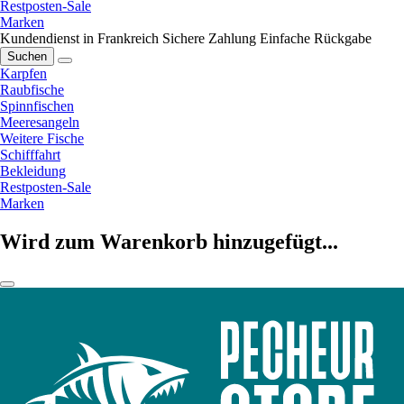
Restposten-Sale
Marken
Kundendienst in Frankreich
Sichere Zahlung
Einfache Rückgabe
Suchen
Karpfen
Raubfische
Spinnfischen
Meeresangeln
Weitere Fische
Schifffahrt
Bekleidung
Restposten-Sale
Marken
Wird zum Warenkorb hinzugefügt...