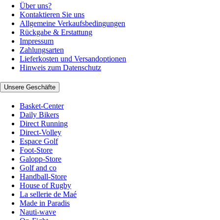
Über uns?
Kontaktieren Sie uns
Allgemeine Verkaufsbedingungen
Rückgabe & Erstattung
Impressum
Zahlungsarten
Lieferkosten und Versandoptionen
Hinweis zum Datenschutz
Unsere Geschäfte
Basket-Center
Daily Bikers
Direct Running
Direct-Volley
Espace Golf
Foot-Store
Galopp-Store
Golf and co
Handball-Store
House of Rugby
La sellerie de Maé
Made in Paradis
Nauti-wave