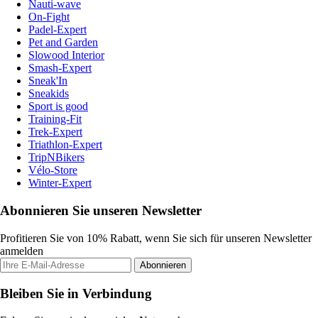
Nauti-wave
On-Fight
Padel-Expert
Pet and Garden
Slowood Interior
Smash-Expert
Sneak'In
Sneakids
Sport is good
Training-Fit
Trek-Expert
Triathlon-Expert
TripNBikers
Vélo-Store
Winter-Expert
Abonnieren Sie unseren Newsletter
Profitieren Sie von 10% Rabatt, wenn Sie sich für unseren Newsletter
anmelden
Abonnieren
Bleiben Sie in Verbindung