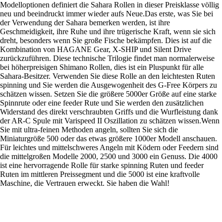
Modelloptionen definiert die Sahara Rollen in dieser Preisklasse völlig
neu und beeindruckt immer wieder aufs Neue.Das erste, was Sie bei
der Verwendung der Sahara bemerken werden, ist ihre
Geschmeidigkeit, ihre Ruhe und ihre trügerische Kraft, wenn sie sich
dreht, besonders wenn Sie große Fische bekämpfen. Dies ist auf die
Kombination von HAGANE Gear, X-SHIP und Silent Drive
zurückzuführen. Diese technische Trilogie findet man normalerweise
bei höherpreisigen Shimano Rollen, dies ist ein Pluspunkt für alle
Sahara-Besitzer. Verwenden Sie diese Rolle an den leichtesten Ruten
spinning und Sie werden die Ausgewogenheit des G-Free Körpers zu
schätzen wissen. Setzen Sie die größere 5000er Größe auf eine starke
Spinnrute oder eine feeder Rute und Sie werden den zusätzlichen
Widerstand des direkt verschraubten Griffs und die Wurfleistung dank
der AR-C Spule mit Varispeed II Oszillation zu schätzen wissen.Wenn
Sie mit ultra-feinen Methoden angeln, sollten Sie sich die
Miniaturgröße 500 oder das etwas größere 1000er Modell anschauen.
Für leichtes und mittelschweres Angeln mit Ködern oder Feedern sind
die mittelgroßen Modelle 2000, 2500 und 3000 ein Genuss. Die 4000
ist eine hervorragende Rolle für starke spinning Ruten und feeder
Ruten im mittleren Preissegment und die 5000 ist eine kraftvolle
Maschine, die Vertrauen erweckt. Sie haben die Wahl!