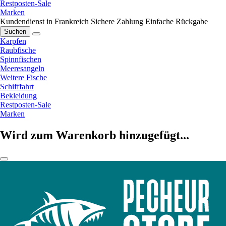
Restposten-Sale
Marken
Kundendienst in Frankreich
Sichere Zahlung
Einfache Rückgabe
Suchen
Karpfen
Raubfische
Spinnfischen
Meeresangeln
Weitere Fische
Schifffahrt
Bekleidung
Restposten-Sale
Marken
Wird zum Warenkorb hinzugefügt...