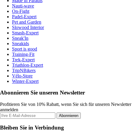
Made in Paradis
Nauti-wave
On-Fight
Padel-Expert
Pet and Garden
Slowood Interior
Smash-Expert
Sneak'In
Sneakids
Sport is good
Training-Fit
Trek-Expert
Triathlon-Expert
TripNBikers
Vélo-Store
Winter-Expert
Abonnieren Sie unseren Newsletter
Profitieren Sie von 10% Rabatt, wenn Sie sich für unseren Newsletter
anmelden
Abonnieren
Bleiben Sie in Verbindung