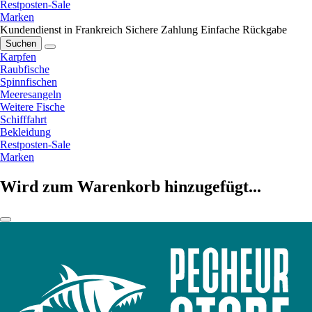
Restposten-Sale
Marken
Kundendienst in Frankreich
Sichere Zahlung
Einfache Rückgabe
Suchen
Karpfen
Raubfische
Spinnfischen
Meeresangeln
Weitere Fische
Schifffahrt
Bekleidung
Restposten-Sale
Marken
Wird zum Warenkorb hinzugefügt...