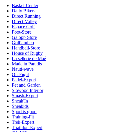
Basket-Center
Daily Bikers
Direct Running
Direct-Volley
Espace Golf
Foot-Store
Galopp-Store
Golf and co
Handball-Store
House of Rugby
La sellerie de Maé
Made in Paradis
Nauti-wave
On-Fight
Padel-Expert
Pet and Garden
Slowood Interior
Smash-Expert
Sneak'In
Sneakids
Sport is good
Training-Fit
Trek-Expert
Triathlon-Expert