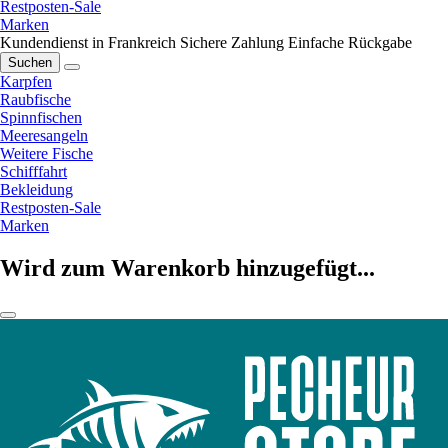
Restposten-Sale
Marken
Kundendienst in Frankreich
Sichere Zahlung
Einfache Rückgabe
Suchen
Karpfen
Raubfische
Spinnfischen
Meeresangeln
Weitere Fische
Schifffahrt
Bekleidung
Restposten-Sale
Marken
Wird zum Warenkorb hinzugefügt...