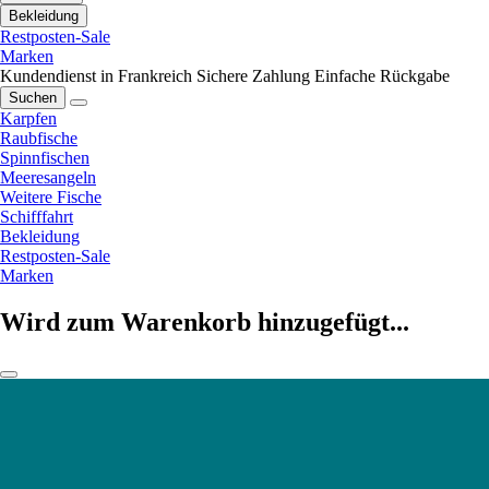
Bekleidung
Restposten-Sale
Marken
Kundendienst in Frankreich
Sichere Zahlung
Einfache Rückgabe
Suchen
Karpfen
Raubfische
Spinnfischen
Meeresangeln
Weitere Fische
Schifffahrt
Bekleidung
Restposten-Sale
Marken
Wird zum Warenkorb hinzugefügt...