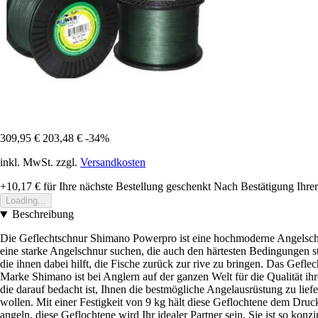
309,95 €
203,48 €
-34%
inkl. MwSt. zzgl.
Versandkosten
+10,17 €
für Ihre nächste Bestellung geschenkt
Nach Bestätigung Ihrer
Loading...
Beschreibung
Die Geflechtschnur Shimano Powerpro ist eine hochmoderne Angelschnur,
eine starke Angelschnur suchen, die auch den härtesten Bedingungen st
die ihnen dabei hilft, die Fische zurück zur rive zu bringen. Das Gefle
Marke Shimano ist bei Anglern auf der ganzen Welt für die Qualität i
die darauf bedacht ist, Ihnen die bestmögliche Angelausrüstung zu lief
wollen. Mit einer Festigkeit von 9 kg hält diese Geflochtene dem Druck
angeln, diese Geflochtene wird Ihr idealer Partner sein. Sie ist so kon