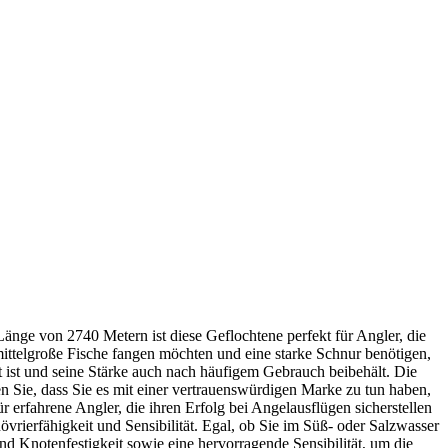
änge von 2740 Metern ist diese Geflochtene perfekt für Angler, die
mittelgroße Fische fangen möchten und eine starke Schnur benötigen,
est ist und seine Stärke auch nach häufigem Gebrauch beibehält. Die
n Sie, dass Sie es mit einer vertrauenswürdigen Marke zu tun haben,
 erfahrene Angler, die ihren Erfolg bei Angelausflügen sicherstellen
övrierfähigkeit und Sensibilität. Egal, ob Sie im Süß- oder Salzwasser
 und Knotenfestigkeit sowie eine hervorragende Sensibilität, um die