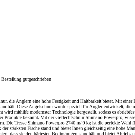
 Bestellung gutgeschrieben
 die Anglern eine hohe Festigkeit und Haltbarkeit bietet. Mit einer L
andhält. Diese Angelschnur wurde speziell für Angler entwickelt, die 
cht wird mithilfe modernster Technologie hergestellt, sodass es abriebf
hrer Produkte bekannt. Mit der Geflechtschnur Shimano Powerpro, wisse
ern. Die Tresse Shimano Powerpro 2740 m/ 9 kg ist die perfekte Wahl für
 der stärksten Fische stand und bietet Ihnen gleichzeitig eine hohe Man
zipiert, dass sie den härtesten Bedingungen standhält und bietet Abrieb-