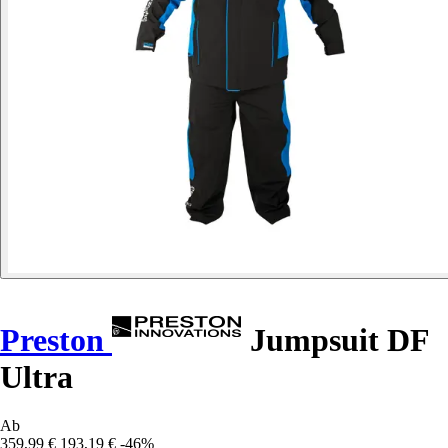
Preston
Jumpsuit DF
Ultra
Ab
359,99 €
193,19 €
-46%