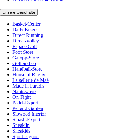
Unsere Geschäfte
Basket-Center
Daily Bikers
Direct Running
Direct-Volley
Espace Golf
Foot-Store
Galopp-Store
Golf and co
Handball-Store
House of Rugby
La sellerie de Maé
Made in Paradis
Nauti-wave
On-Fight
Padel-Expert
Pet and Garden
Slowood Interior
Smash-Expert
Sneak'In
Sneakids
Sport is good