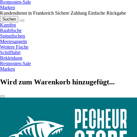
Restposten-Sale
Marken
Kundendienst in Frankreich
Sichere Zahlung
Einfache Rückgabe
Suchen
Karpfen
Raubfische
Spinnfischen
Meeresangeln
Weitere Fische
Schifffahrt
Bekleidung
Restposten-Sale
Marken
Wird zum Warenkorb hinzugefügt...