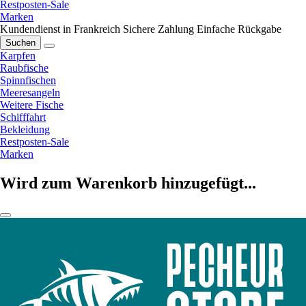
Restposten-Sale
Marken
Kundendienst in Frankreich
Sichere Zahlung
Einfache Rückgabe
Suchen
Karpfen
Raubfische
Spinnfischen
Meeresangeln
Weitere Fische
Schifffahrt
Bekleidung
Restposten-Sale
Marken
Wird zum Warenkorb hinzugefügt...