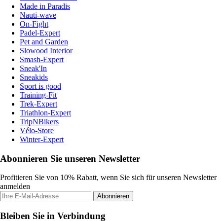
Made in Paradis
Nauti-wave
On-Fight
Padel-Expert
Pet and Garden
Slowood Interior
Smash-Expert
Sneak'In
Sneakids
Sport is good
Training-Fit
Trek-Expert
Triathlon-Expert
TripNBikers
Vélo-Store
Winter-Expert
Abonnieren Sie unseren Newsletter
Profitieren Sie von 10% Rabatt, wenn Sie sich für unseren Newsletter
anmelden
Abonnieren
Bleiben Sie in Verbindung