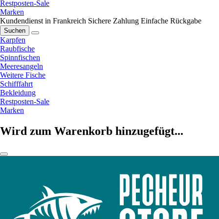
Restposten-Sale
Marken
Kundendienst in Frankreich
Sichere Zahlung
Einfache Rückgabe
Suchen
Karpfen
Raubfische
Spinnfischen
Meeresangeln
Weitere Fische
Schifffahrt
Bekleidung
Restposten-Sale
Marken
Wird zum Warenkorb hinzugefügt...