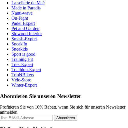
La sellerie de Maé
Made in Paradis
Nauti-wave
On-Fight
Padel-Expert
Pet and Garden
Slowood Interior
Smash-Expert
Sneak'In
Sneakids
Sport is good
Training-Fit
Trek-Expert
Triathlon-Expert
TripNBikers
Vélo-Store
Winter-Expert
Abonnieren Sie unseren Newsletter
Profitieren Sie von 10% Rabatt, wenn Sie sich für unseren Newsletter
anmelden
Abonnieren