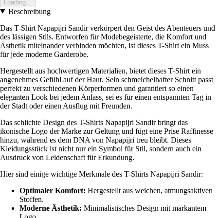
Loading...
Beschreibung
Das T-Shirt Napapijri Sandir verkörpert den Geist des Abenteuers und
des lässigen Stils. Entworfen für Modebegeisterte, die Komfort und
Ästhetik miteinander verbinden möchten, ist dieses T-Shirt ein Muss
für jede moderne Garderobe.
Hergestellt aus hochwertigen Materialien, bietet dieses T-Shirt ein
angenehmes Gefühl auf der Haut. Sein schmeichelhafter Schnitt passt
perfekt zu verschiedenen Körperformen und garantiert so einen
eleganten Look bei jedem Anlass, sei es für einen entspannten Tag in
der Stadt oder einen Ausflug mit Freunden.
Das schlichte Design des T-Shirts Napapijri Sandir bringt das
ikonische Logo der Marke zur Geltung und fügt eine Prise Raffinesse
hinzu, während es dem DNA von Napapijri treu bleibt. Dieses
Kleidungsstück ist nicht nur ein Symbol für Stil, sondern auch ein
Ausdruck von Leidenschaft für Erkundung.
Hier sind einige wichtige Merkmale des T-Shirts Napapijri Sandir:
Optimaler Komfort:
Hergestellt aus weichen, atmungsaktiven
Stoffen.
Moderne Ästhetik:
Minimalistisches Design mit markantem
Logo.