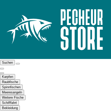
Suchen
Karpfen
Raubfische
Spinnfischen
Meeresangeln
Weitere Fische
Schifffahrt
Bekleidung