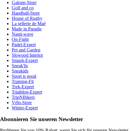
Galopp-Store
Golf and co
Handball-Store
House of Rugby
La sellerie de Maé
Made in Paradis
Nauti-wave
On-Fight
Padel-Expert
Pet and Garden
Slowood Interior
Smash-Expert
Sneak'In
Sneakids
Sport is good
Training-Fit
Trek-Expert
Triathlon-Expert
TripNBikers
Vélo-Store
Winter-Expert
Abonnieren Sie unseren Newsletter
Profitieren Sie von 10% Rabatt, wenn Sie sich für unseren Newsletter