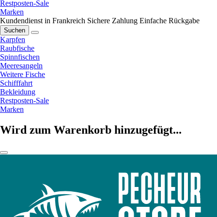
Restposten-Sale
Marken
Kundendienst in Frankreich
Sichere Zahlung
Einfache Rückgabe
Suchen
Karpfen
Raubfische
Spinnfischen
Meeresangeln
Weitere Fische
Schifffahrt
Bekleidung
Restposten-Sale
Marken
Wird zum Warenkorb hinzugefügt...