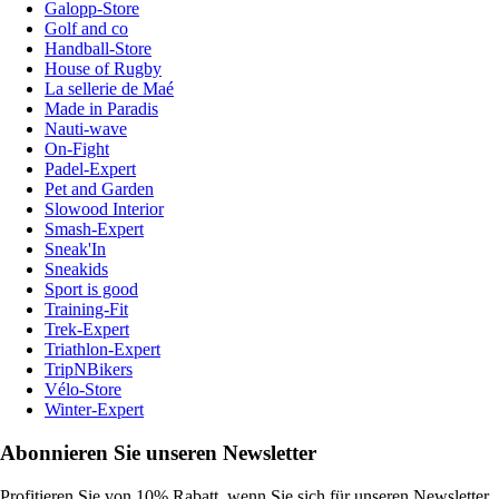
Galopp-Store
Golf and co
Handball-Store
House of Rugby
La sellerie de Maé
Made in Paradis
Nauti-wave
On-Fight
Padel-Expert
Pet and Garden
Slowood Interior
Smash-Expert
Sneak'In
Sneakids
Sport is good
Training-Fit
Trek-Expert
Triathlon-Expert
TripNBikers
Vélo-Store
Winter-Expert
Abonnieren Sie unseren Newsletter
Profitieren Sie von 10% Rabatt, wenn Sie sich für unseren Newsletter