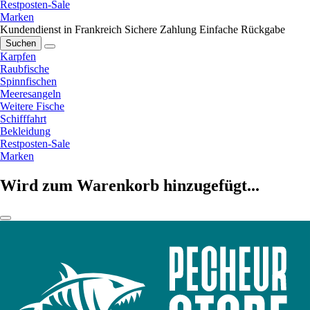
Restposten-Sale
Marken
Kundendienst in Frankreich
Sichere Zahlung
Einfache Rückgabe
Suchen
Karpfen
Raubfische
Spinnfischen
Meeresangeln
Weitere Fische
Schifffahrt
Bekleidung
Restposten-Sale
Marken
Wird zum Warenkorb hinzugefügt...