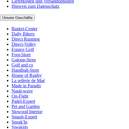
Lieferkosten und Versandoptionen
Hinweis zum Datenschutz
Unsere Geschäfte
Basket-Center
Daily Bikers
Direct Running
Direct-Volley
Espace Golf
Foot-Store
Galopp-Store
Golf and co
Handball-Store
House of Rugby
La sellerie de Maé
Made in Paradis
Nauti-wave
On-Fight
Padel-Expert
Pet and Garden
Slowood Interior
Smash-Expert
Sneak'In
Sneakids