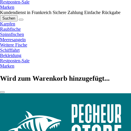
Restposten-Sale
Marken
Kundendienst in Frankreich
Sichere Zahlung
Einfache Rückgabe
Suchen
Karpfen
Raubfische
Spinnfischen
Meeresangeln
Weitere Fische
Schifffahrt
Bekleidung
Restposten-Sale
Marken
Wird zum Warenkorb hinzugefügt...