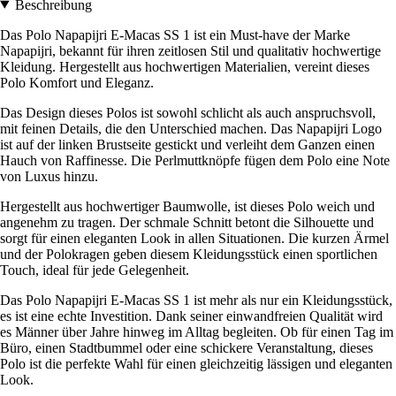
Beschreibung
Das Polo Napapijri E-Macas SS 1 ist ein Must-have der Marke
Napapijri, bekannt für ihren zeitlosen Stil und qualitativ hochwertige
Kleidung. Hergestellt aus hochwertigen Materialien, vereint dieses
Polo Komfort und Eleganz.
Das Design dieses Polos ist sowohl schlicht als auch anspruchsvoll,
mit feinen Details, die den Unterschied machen. Das Napapijri Logo
ist auf der linken Brustseite gestickt und verleiht dem Ganzen einen
Hauch von Raffinesse. Die Perlmuttknöpfe fügen dem Polo eine Note
von Luxus hinzu.
Hergestellt aus hochwertiger Baumwolle, ist dieses Polo weich und
angenehm zu tragen. Der schmale Schnitt betont die Silhouette und
sorgt für einen eleganten Look in allen Situationen. Die kurzen Ärmel
und der Polokragen geben diesem Kleidungsstück einen sportlichen
Touch, ideal für jede Gelegenheit.
Das Polo Napapijri E-Macas SS 1 ist mehr als nur ein Kleidungsstück,
es ist eine echte Investition. Dank seiner einwandfreien Qualität wird
es Männer über Jahre hinweg im Alltag begleiten. Ob für einen Tag im
Büro, einen Stadtbummel oder eine schickere Veranstaltung, dieses
Polo ist die perfekte Wahl für einen gleichzeitig lässigen und eleganten
Look.