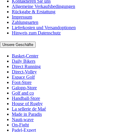
Kontaktieren Sie uns
Allgemeine Verkaufsbedingungen
Rückgabe & Erstattung
Impressum
Zahlungsarten
Lieferkosten und Versandoptionen
Hinweis zum Datenschutz
Unsere Geschäfte
Basket-Center
Daily Bikers
Direct Running
Direct-Volley
Espace Golf
Foot-Store
Galopp-Store
Golf and co
Handball-Store
House of Rugby
La sellerie de Maé
Made in Paradis
Nauti-wave
On-Fight
Padel-Expert