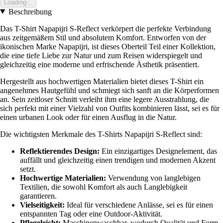
Loading...
Beschreibung
Das T-Shirt Napapijri S-Reflect verkörpert die perfekte Verbindung
aus zeitgemäßem Stil und absolutem Komfort. Entworfen von der
ikonischen Marke Napapijri, ist dieses Oberteil Teil einer Kollektion,
die eine tiefe Liebe zur Natur und zum Reisen widerspiegelt und
gleichzeitig eine moderne und erfrischende Ästhetik präsentiert.
Hergestellt aus hochwertigen Materialien bietet dieses T-Shirt ein
angenehmes Hautgefühl und schmiegt sich sanft an die Körperformen
an. Sein zeitloser Schnitt verleiht ihm eine legere Ausstrahlung, die
sich perfekt mit einer Vielzahl von Outfits kombinieren lässt, sei es für
einen urbanen Look oder für einen Ausflug in die Natur.
Die wichtigsten Merkmale des T-Shirts Napapijri S-Reflect sind:
Reflektierendes Design:
Ein einzigartiges Designelement, das
auffällt und gleichzeitig einen trendigen und modernen Akzent
setzt.
Hochwertige Materialien:
Verwendung von langlebigen
Textilien, die sowohl Komfort als auch Langlebigkeit
garantieren.
Vielseitigkeit:
Ideal für verschiedene Anlässe, sei es für einen
entspannten Tag oder eine Outdoor-Aktivität.
Pflegeleicht:
Maschinenwaschbar, wodurch Qualität und Form