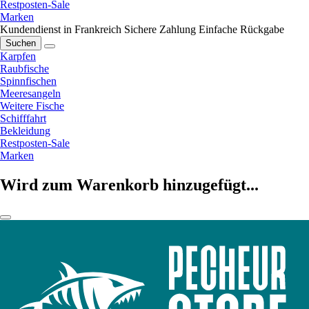
Restposten-Sale
Marken
Kundendienst in Frankreich
Sichere Zahlung
Einfache Rückgabe
Suchen
Karpfen
Raubfische
Spinnfischen
Meeresangeln
Weitere Fische
Schifffahrt
Bekleidung
Restposten-Sale
Marken
Wird zum Warenkorb hinzugefügt...