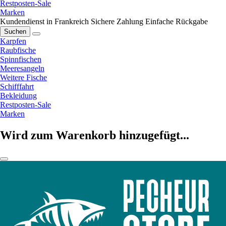
Restposten-Sale
Marken
Kundendienst in Frankreich
Sichere Zahlung
Einfache Rückgabe
Suchen
Karpfen
Raubfische
Spinnfischen
Meeresangeln
Weitere Fische
Schifffahrt
Bekleidung
Restposten-Sale
Marken
Wird zum Warenkorb hinzugefügt...