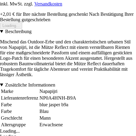
inkl. MwSt. zzgl.
Versandkosten
+2,01 €
für Ihre nächste Bestellung geschenkt
Nach Bestätigung Ihrer
Bestellung gutgeschrieben
Loading...
Beschreibung
Mischend das Outdoor-Erbe und den charakteristischen urbanen Stil
von Napapijri, ist die Mütze Reflect mit einem verstellbaren Riemen
für eine maßgeschneiderte Passform und einem auffälligen gestickten
Logo-Patch für einen besonderen Akzent ausgestattet. Hergestellt aus
robustem Baumwollmaterial bietet die Mütze Reflect dauerhaften
Tragekomfort für tägliche Abenteuer und vereint Praktikabilität mit
lässiger Ästhetik.
Zusätzliche Informationen
Marke
Napapijri
Lieferantenreferenz
NP0A4HNH-B9A
Farbe
blue jasper b9a
Farbe
Blau
Geschlecht
Mann
Altersgruppe
Erwachsene
Loading...