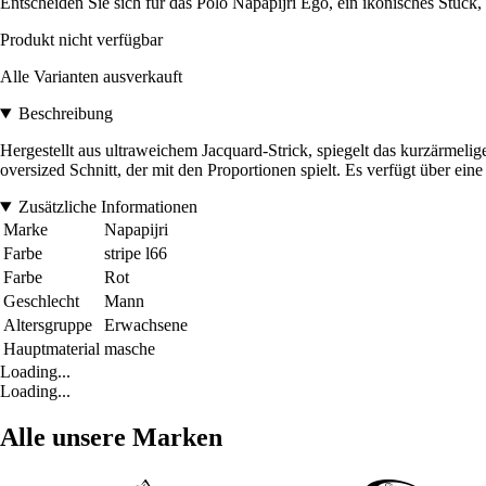
Entscheiden Sie sich für das Polo Napapijri Ego, ein ikonisches Stück
Produkt nicht verfügbar
Alle Varianten ausverkauft
Beschreibung
Hergestellt aus ultraweichem Jacquard-Strick, spiegelt das kurzärmel
oversized Schnitt, der mit den Proportionen spielt. Es verfügt über eine
Zusätzliche Informationen
Marke
Napapijri
Farbe
stripe l66
Farbe
Rot
Geschlecht
Mann
Altersgruppe
Erwachsene
Hauptmaterial
masche
Loading...
Loading...
Alle unsere Marken