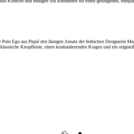
, das Komfort und mutigen Stil kombiniert für einen gelungenen, entsp
ige Polo Ego aus Piqué den lässigen Ansatz der britischen Designerin 
 klassische Knopfleiste, einen kontrastierenden Kragen und ein originell