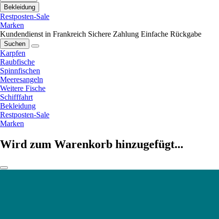
Bekleidung
Restposten-Sale
Marken
Kundendienst in Frankreich
Sichere Zahlung
Einfache Rückgabe
Suchen
Karpfen
Raubfische
Spinnfischen
Meeresangeln
Weitere Fische
Schifffahrt
Bekleidung
Restposten-Sale
Marken
Wird zum Warenkorb hinzugefügt...