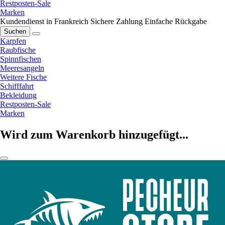
Restposten-Sale
Marken
Kundendienst in Frankreich
Sichere Zahlung
Einfache Rückgabe
Suchen
Karpfen
Raubfische
Spinnfischen
Meeresangeln
Weitere Fische
Schifffahrt
Bekleidung
Restposten-Sale
Marken
Wird zum Warenkorb hinzugefügt...