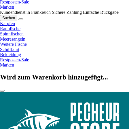
Restposten-Sale
Marken
Kundendienst in Frankreich
Sichere Zahlung
Einfache Rückgabe
Suchen
Karpfen
Raubfische
Spinnfischen
Meeresangeln
Weitere Fische
Schifffahrt
Bekleidung
Restposten-Sale
Marken
Wird zum Warenkorb hinzugefügt...