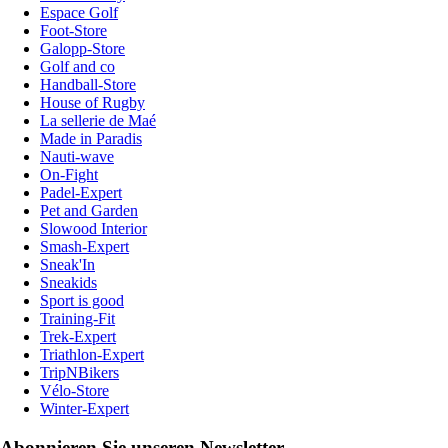
Espace Golf
Foot-Store
Galopp-Store
Golf and co
Handball-Store
House of Rugby
La sellerie de Maé
Made in Paradis
Nauti-wave
On-Fight
Padel-Expert
Pet and Garden
Slowood Interior
Smash-Expert
Sneak'In
Sneakids
Sport is good
Training-Fit
Trek-Expert
Triathlon-Expert
TripNBikers
Vélo-Store
Winter-Expert
Abonnieren Sie unseren Newsletter