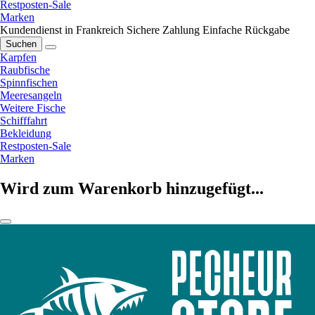
Restposten-Sale
Marken
Kundendienst in Frankreich
Sichere Zahlung
Einfache Rückgabe
Suchen
Karpfen
Raubfische
Spinnfischen
Meeresangeln
Weitere Fische
Schifffahrt
Bekleidung
Restposten-Sale
Marken
Wird zum Warenkorb hinzugefügt...