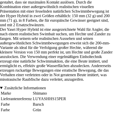
gestaltet, dass sie maximalen Kontakt auslösen. Durch die
Kombination einer außergewöhnlich realistischen visuellen
Präsentation mit einer fesselnden natürlichen Schwimmbewegung ist
der Hyper Hybrid in zwei Größen erhältlich: 150 mm (32 g) und 200
mm (71 g), in 8 Farben, die für europäische Gewässer geeignet sind,
und mit 2 Ersatzschwänzen.
Der Yasei Hyper Hybrid ist eine ausgezeichnete Wahl für Angler, die
nach einem realistischen Swimbait suchen, um Hechte und Zander zu
fangen. Mit seinem sehr realistischen Aussehen und seinen
außergewöhnlichen Schwimmbewegungen erweist sich die 200-mm-
Variante als ideal für die Verfolgung großer Hechte, während die
kleinere Version von 150 mm perfekt ist, um Hechte und große Zander
anzulocken. Die Verwendung einer regelmäßigen Einholtechnik
erzeugt eine natürliche Schwimmaktion, die eine Beute imitiert, und
ermöglicht es, effektiv große Wasserflächen abzudecken. Andererseits
erzeugen ruckartige Bewegungen eine erratische Bewegung, die das
Verhalten einer verletzten oder in Not geratenen Beute imitiert, was
misstrauische Raubfische dazu verleitet, anzugreifen.
Zusätzliche Informationen
Marke
Shimano
Lieferantenreferenz
LUYASHHS15PER
Farbe
Barsch
Farbe
Grün