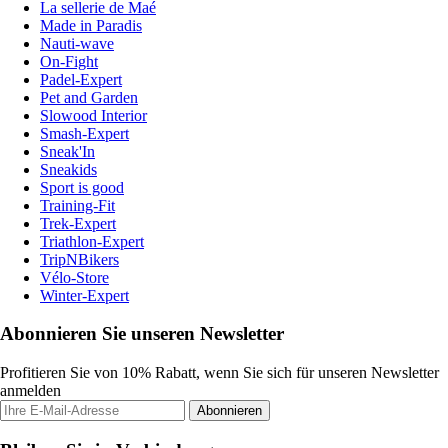
La sellerie de Maé
Made in Paradis
Nauti-wave
On-Fight
Padel-Expert
Pet and Garden
Slowood Interior
Smash-Expert
Sneak'In
Sneakids
Sport is good
Training-Fit
Trek-Expert
Triathlon-Expert
TripNBikers
Vélo-Store
Winter-Expert
Abonnieren Sie unseren Newsletter
Profitieren Sie von 10% Rabatt, wenn Sie sich für unseren Newsletter
anmelden
Abonnieren