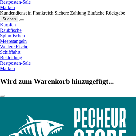
Restposten-Sale
Marken
Kundendienst in Frankreich
Sichere Zahlung
Einfache Rückgabe
Suchen
Karpfen
Raubfische
Spinnfischen
Meeresangeln
Weitere Fische
Schifffahrt
Bekleidung
Restposten-Sale
Marken
Wird zum Warenkorb hinzugefügt...