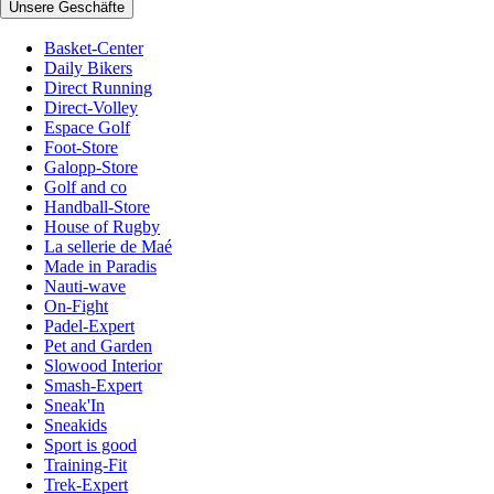
Unsere Geschäfte
Basket-Center
Daily Bikers
Direct Running
Direct-Volley
Espace Golf
Foot-Store
Galopp-Store
Golf and co
Handball-Store
House of Rugby
La sellerie de Maé
Made in Paradis
Nauti-wave
On-Fight
Padel-Expert
Pet and Garden
Slowood Interior
Smash-Expert
Sneak'In
Sneakids
Sport is good
Training-Fit
Trek-Expert