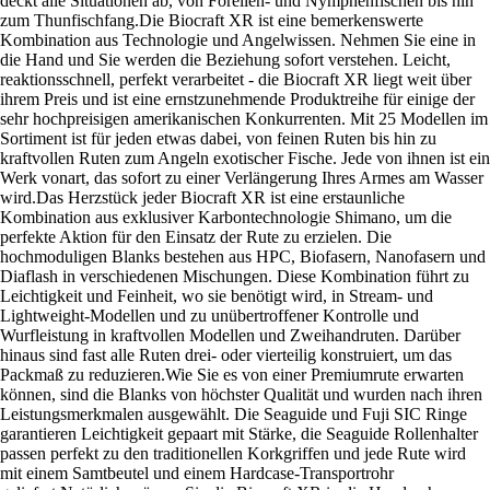
deckt alle Situationen ab, von Forellen- und Nymphenfischen bis hin
zum Thunfischfang.Die Biocraft XR ist eine bemerkenswerte
Kombination aus Technologie und Angelwissen. Nehmen Sie eine in
die Hand und Sie werden die Beziehung sofort verstehen. Leicht,
reaktionsschnell, perfekt verarbeitet - die Biocraft XR liegt weit über
ihrem Preis und ist eine ernstzunehmende Produktreihe für einige der
sehr hochpreisigen amerikanischen Konkurrenten. Mit 25 Modellen im
Sortiment ist für jeden etwas dabei, von feinen Ruten bis hin zu
kraftvollen Ruten zum Angeln exotischer Fische. Jede von ihnen ist ein
Werk vonart, das sofort zu einer Verlängerung Ihres Armes am Wasser
wird.Das Herzstück jeder Biocraft XR ist eine erstaunliche
Kombination aus exklusiver Karbontechnologie Shimano, um die
perfekte Aktion für den Einsatz der Rute zu erzielen. Die
hochmoduligen Blanks bestehen aus HPC, Biofasern, Nanofasern und
Diaflash in verschiedenen Mischungen. Diese Kombination führt zu
Leichtigkeit und Feinheit, wo sie benötigt wird, in Stream- und
Lightweight-Modellen und zu unübertroffener Kontrolle und
Wurfleistung in kraftvollen Modellen und Zweihandruten. Darüber
hinaus sind fast alle Ruten drei- oder vierteilig konstruiert, um das
Packmaß zu reduzieren.Wie Sie es von einer Premiumrute erwarten
können, sind die Blanks von höchster Qualität und wurden nach ihren
Leistungsmerkmalen ausgewählt. Die Seaguide und Fuji SIC Ringe
garantieren Leichtigkeit gepaart mit Stärke, die Seaguide Rollenhalter
passen perfekt zu den traditionellen Korkgriffen und jede Rute wird
mit einem Samtbeutel und einem Hardcase-Transportrohr