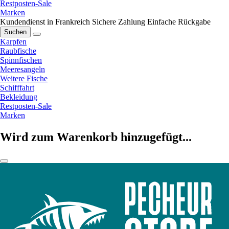
Restposten-Sale
Marken
Kundendienst in Frankreich
Sichere Zahlung
Einfache Rückgabe
Suchen
Karpfen
Raubfische
Spinnfischen
Meeresangeln
Weitere Fische
Schifffahrt
Bekleidung
Restposten-Sale
Marken
Wird zum Warenkorb hinzugefügt...