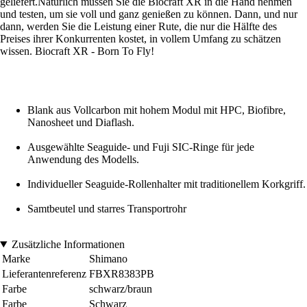
geliefert.Natürlich müssen Sie die Biocraft XR in die Hand nehmen
und testen, um sie voll und ganz genießen zu können. Dann, und nur
dann, werden Sie die Leistung einer Rute, die nur die Hälfte des
Preises ihrer Konkurrenten kostet, in vollem Umfang zu schätzen
wissen. Biocraft XR - Born To Fly!
Blank aus Vollcarbon mit hohem Modul mit HPC, Biofibre,
Nanosheet und Diaflash.
Ausgewählte Seaguide- und Fuji SIC-Ringe für jede
Anwendung des Modells.
Individueller Seaguide-Rollenhalter mit traditionellem Korkgriff.
Samtbeutel und starres Transportrohr
Zusätzliche Informationen
Marke
Shimano
Lieferantenreferenz
FBXR8383PB
Farbe
schwarz/braun
Farbe
Schwarz