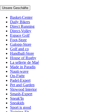
Unsere Geschäfte
Basket-Center
Daily Bikers
Direct Running
Direct-Volley
Espace Golf
Foot-Store
Galopp-Store
Golf and co
Handball-Store
House of Rugby
La sellerie de Maé
Made in Paradis
Nauti-wave
On-Fight
Padel-Expert
Pet and Garden
Slowood Interior
Smash-Expert
Sneak'In
Sneakids
Sport is good
Training-Fit