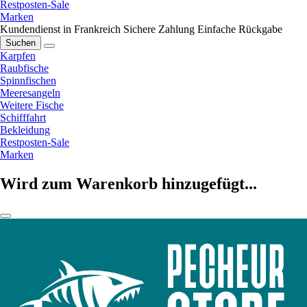
Restposten-Sale
Marken
Kundendienst in Frankreich
Sichere Zahlung
Einfache Rückgabe
Suchen
Karpfen
Raubfische
Spinnfischen
Meeresangeln
Weitere Fische
Schifffahrt
Bekleidung
Restposten-Sale
Marken
Wird zum Warenkorb hinzugefügt...