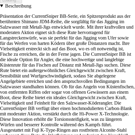
Loading...
Beschreibung
Präsentation der CurrentSniper BB-Serie, ein Spitzenprodukt aus der
berühmten Shimano JDM-Reihe, die sorgfältig für das Jigging im
Salzwasser mit Metall-Jigs entwickelt wurde. Mit ihrer kraftvollen und
moderaten Aktion eignet sich diese Rute hervorragend für
Langstreckenwürfe, was sie perfekt für das Jigging vom Ufer sowie
für das Werfen von harten Ködern über große Distanzen macht. Ihre
Vielseitigkeit erstreckt sich auf das Boot, wo es oft notwendig ist,
Fische zu erreichen, die in der Ferne jagen. Die CurrentSniper BB ist
die ideale Option für Angler, die eine hochwertige und langlebige
Küstenrute für das Fischen auf Distanz mit Metall-Jigs suchen. Diese
Rute bietet ein außergewöhnliches Gleichgewicht zwischen Kraft,
Sensibilität und Wurfgeschwindigkeit, sodass Sie abgelegene
Angelgebiete erreichen und den anspruchsvollen Bedingungen im
Salzwasser standhalten können. Ob für das Angeln von Küstenfischen,
von entfernten Riffen oder sogar von offenen Gewässern aus einem
Boot, diese Reihe bietet ein ideales Gleichgewicht zwischen Kraft,
Vielseitigkeit und Feinheit für den Salzwasser-Köderangler. Die
CurrentSniper BB verfügt über einen hochmodulierten Carbon-Blank
mit moderater Aktion, verstärkt durch die Hi-Power X-Technologie.
Diese Innovation erhöht die Torsionssteifigkeit, was zu längeren
Würfen und besserer Kontrolle während des Kampfs führt.
Ausgestattet mit Fuji K-Type-Ringen aus rostfreiem Alconite-Stahl