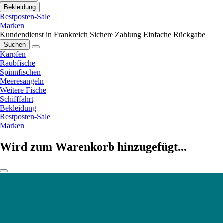
Bekleidung
Restposten-Sale
Marken
Kundendienst in Frankreich
Sichere Zahlung
Einfache Rückgabe
Suchen
Karpfen
Raubfische
Spinnfischen
Meeresangeln
Weitere Fische
Schifffahrt
Bekleidung
Restposten-Sale
Marken
Wird zum Warenkorb hinzugefügt...