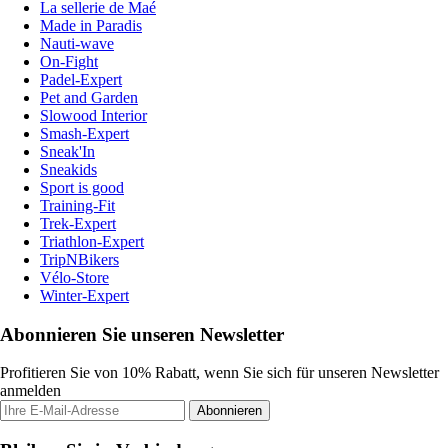
La sellerie de Maé
Made in Paradis
Nauti-wave
On-Fight
Padel-Expert
Pet and Garden
Slowood Interior
Smash-Expert
Sneak'In
Sneakids
Sport is good
Training-Fit
Trek-Expert
Triathlon-Expert
TripNBikers
Vélo-Store
Winter-Expert
Abonnieren Sie unseren Newsletter
Profitieren Sie von 10% Rabatt, wenn Sie sich für unseren Newsletter
anmelden
Abonnieren