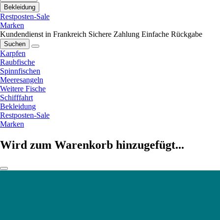
Bekleidung
Restposten-Sale
Marken
Kundendienst in Frankreich
Sichere Zahlung
Einfache Rückgabe
Suchen
Karpfen
Raubfische
Spinnfischen
Meeresangeln
Weitere Fische
Schifffahrt
Bekleidung
Restposten-Sale
Marken
Wird zum Warenkorb hinzugefügt...