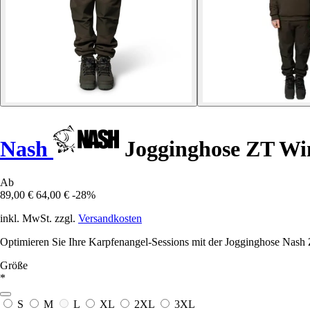
Nash
Jogginghose ZT Win
Ab
89,00 €
64,00 €
-28%
inkl. MwSt. zzgl.
Versandkosten
Optimieren Sie Ihre Karpfenangel-Sessions mit der Jogginghose Nash 
Größe
*
S
M
L
XL
2XL
3XL