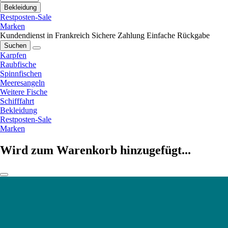
Bekleidung
Restposten-Sale
Marken
Kundendienst in Frankreich
Sichere Zahlung
Einfache Rückgabe
Suchen
Karpfen
Raubfische
Spinnfischen
Meeresangeln
Weitere Fische
Schifffahrt
Bekleidung
Restposten-Sale
Marken
Wird zum Warenkorb hinzugefügt...