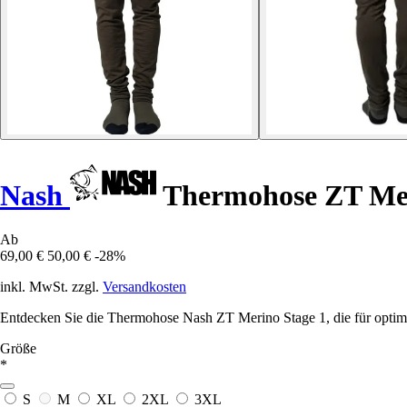
Nash
Thermohose ZT Mer
Ab
69,00 €
50,00 €
-28%
inkl. MwSt. zzgl.
Versandkosten
Entdecken Sie die Thermohose Nash ZT Merino Stage 1, die für optima
Größe
*
S
M
XL
2XL
3XL