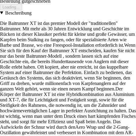
Bestellung gutgeschrieben
Loading...
Beschreibung
Die Baitrunner XT ist das premier Modell der "traditionellen"
Baitrunner. Mit mehr als 30 Jahren Entwicklung und Geschichte im
Rücken ist dieser Klassiker perfekt für kleine und große Gewässer, um
Karpfen beim Stalking zu fangen, oder für spezialisierte Arten wie
Barbe und Brasse, wo eine Freespool-Installation erforderlich ist.Wenn
Sie sich für den Kauf der Baitrunner XT entscheiden, kaufen Sie nicht
nur das beste Baitrunner-Modell , sondern lassen sich auf eine
Geschichte ein, die bereits Hunderttausende von Anglern mit dieser
Rolle erlebt haben. Oft kopiert, aber nie erreicht, ist das kuppelbare
System auf einer Baitrunner die Perfektion. Einfach zu bedienen, das
Geräusch des Systems, das sich deaktiviert, wenn Sie beginnen, den
Griff zu drehen, wurde millionenfach von Karpfenanglern auf der
ganzen Welt gehört, wenn sie einen neuen Kampf beginnen.Der
Körper der Baitrunner XT ist eine Hybridkombination aus Aluminium
und XT-7, die für Leichtigkeit und Festigkeit sorgt, sowie für die
Steifigkeit des Rahmens, die notwendig ist, um die Zahnräder und
hochwärmeverträglichen Lager in perfekter Ausrichtung zu halten. Das
ist wichtig, wenn man unter dem Druck eines hart kämpfenden Fisches
steht, und sorgt für mehr Effizienz und Spaß beim Angeln. Das
Aufwickeln der Schnur wird durch denAero Wrap und die 2-Gang-
Oszillation gewährleistet und verbessert in Kombination mit dem AR-