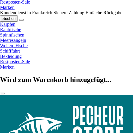
Restposten-Sale
Marken
Kundendienst in Frankreich
Sichere Zahlung
Einfache Rückgabe
Suchen
Karpfen
Raubfische
Spinnfischen
Meeresangeln
Weitere Fische
Schifffahrt
Bekleidung
Restposten-Sale
Marken
Wird zum Warenkorb hinzugefügt...