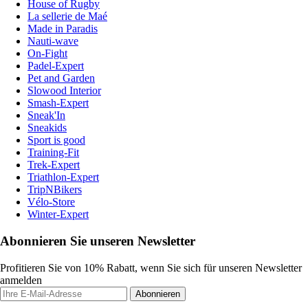
House of Rugby
La sellerie de Maé
Made in Paradis
Nauti-wave
On-Fight
Padel-Expert
Pet and Garden
Slowood Interior
Smash-Expert
Sneak'In
Sneakids
Sport is good
Training-Fit
Trek-Expert
Triathlon-Expert
TripNBikers
Vélo-Store
Winter-Expert
Abonnieren Sie unseren Newsletter
Profitieren Sie von 10% Rabatt, wenn Sie sich für unseren Newsletter
anmelden
Abonnieren