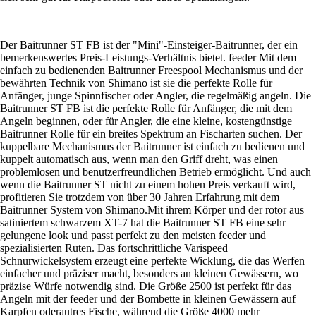
Der Baitrunner ST FB ist der "Mini"-Einsteiger-Baitrunner, der ein
bemerkenswertes Preis-Leistungs-Verhältnis bietet. feeder Mit dem
einfach zu bedienenden Baitrunner Freespool Mechanismus und der
bewährten Technik von Shimano ist sie die perfekte Rolle für
Anfänger, junge Spinnfischer oder Angler, die regelmäßig angeln. Die
Baitrunner ST FB ist die perfekte Rolle für Anfänger, die mit dem
Angeln beginnen, oder für Angler, die eine kleine, kostengünstige
Baitrunner Rolle für ein breites Spektrum an Fischarten suchen. Der
kuppelbare Mechanismus der Baitrunner ist einfach zu bedienen und
kuppelt automatisch aus, wenn man den Griff dreht, was einen
problemlosen und benutzerfreundlichen Betrieb ermöglicht. Und auch
wenn die Baitrunner ST nicht zu einem hohen Preis verkauft wird,
profitieren Sie trotzdem von über 30 Jahren Erfahrung mit dem
Baitrunner System von Shimano.Mit ihrem Körper und der rotor aus
satiniertem schwarzem XT-7 hat die Baitrunner ST FB eine sehr
gelungene look und passt perfekt zu den meisten feeder und
spezialisierten Ruten. Das fortschrittliche Varispeed
Schnurwickelsystem erzeugt eine perfekte Wicklung, die das Werfen
einfacher und präziser macht, besonders an kleinen Gewässern, wo
präzise Würfe notwendig sind. Die Größe 2500 ist perfekt für das
Angeln mit der feeder und der Bombette in kleinen Gewässern auf
Karpfen oderautres Fische, während die Größe 4000 mehr