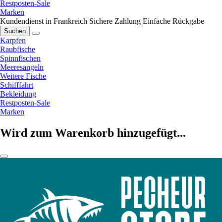
Restposten-Sale
Marken
Kundendienst in Frankreich
Sichere Zahlung
Einfache Rückgabe
Suchen
Karpfen
Raubfische
Spinnfischen
Meeresangeln
Weitere Fische
Schifffahrt
Bekleidung
Restposten-Sale
Marken
Wird zum Warenkorb hinzugefügt...