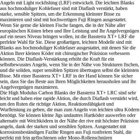
Angeln mit Light rockfishing (LRF) entwickelt. Die leichten Blanks
aus hochmoduliger Kohlefaser sind mit Diaflash verstärkt, haben
starke, sensible Spitzen, um die Erkennung kleinster Bisse zu
maximieren und sind mit hochwertigen Fuji Ringen ausgestattet.
Wenn Sie gerne die kleinen Fische fangen, die in der Nähe aller
europäischen Küsten leben und Ihre Leistung und Ihr Angelvergnügen
auf ein neues Niveau bringen wollen, ist die Bassterra XT+ LRF die
perfekte Wahl für Sie. Diese großartigen, leichten Modelle sind mit
Blanks aus hochmoduliger Kohlefaser ausgestattet, mit denen Sie die
Aktion Ihrer kleinen Köder mit chirurgischer Präzision verbessern
können. Die Diaflash-Verstärkung erhöht die Kraft für ein
selbstbewusstes Angeln, wenn Sie in der Nähe von Strukturen fischen,
und die soliden, super sensiblen Spitzen übertragen selbst die kleinsten
Bisse. Mit einer Bassterra XT+ LRF in der Hand können Sie sicher
sein, dass Sie das Beste aus Ihren Möglichkeiten herausholen und Ihr
Angelvergnügen maximieren.
Die High Modulus Carbon Blanks der Bassterra XT+ LRC sind sehr
leicht und haben eine rapide Aktion, die durch Diaflash verstärkt wird,
um den Ruten die richtige Aktion, Reaktionsfähigkeit und
Wurfleistung zu geben, die man zum Angeln von leichten ultra Ködern
benötigt. Sie können kleine Jigs undautres Hartköder auswerfen oder
alternativ mit Weichködern in der Nähe der rive mit höchster Präzision
angeln, dank der starken und sensiblen Spitzen. Ausgestattet mit
korrosionsbeständigen Fazlite Ringen aus Fuji rostfreiem Stahl, die
perfekt mit fein geflochtenen oder Mono-Rollenschnüren