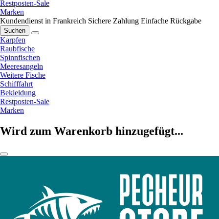
Restposten-Sale
Marken
Kundendienst in Frankreich
Sichere Zahlung
Einfache Rückgabe
Suchen
Karpfen
Raubfische
Spinnfischen
Meeresangeln
Weitere Fische
Schifffahrt
Bekleidung
Restposten-Sale
Marken
Wird zum Warenkorb hinzugefügt...