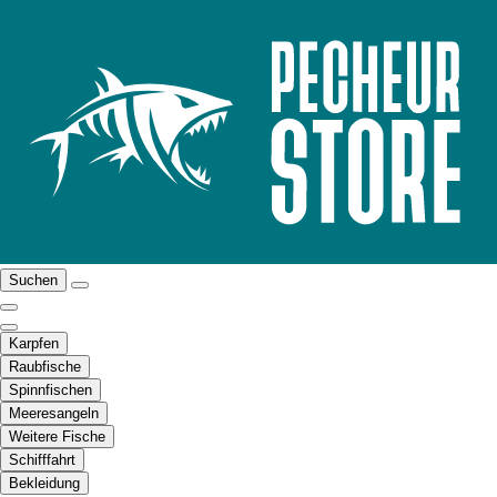
Suchen
Karpfen
Raubfische
Spinnfischen
Meeresangeln
Weitere Fische
Schifffahrt
Bekleidung