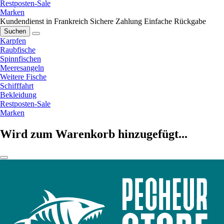
Restposten-Sale
Marken
Kundendienst in Frankreich
Sichere Zahlung
Einfache Rückgabe
Suchen
Karpfen
Raubfische
Spinnfischen
Meeresangeln
Weitere Fische
Schifffahrt
Bekleidung
Restposten-Sale
Marken
Wird zum Warenkorb hinzugefügt...