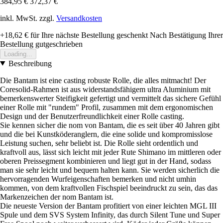
384,95 €
372,37 €
inkl. MwSt. zzgl.
Versandkosten
+18,62 €
für Ihre nächste Bestellung geschenkt
Nach Bestätigung Ihrer
Bestellung gutgeschrieben
Loading...
Beschreibung
Die Bantam ist eine casting robuste Rolle, die alles mitmacht! Der
Coresolid-Rahmen ist aus widerstandsfähigem ultra Aluminium mit
bemerkenswerter Steifigkeit gefertigt und vermittelt das sichere Gefühl
einer Rolle mit "rundem" Profil, zusammen mit dem ergonomischen
Design und der Benutzerfreundlichkeit einer Rolle casting.
Sie kennen sicher die nom von Bantam, die es seit über 40 Jahren gibt
und die bei Kunstköderanglern, die eine solide und kompromisslose
Leistung suchen, sehr beliebt ist. Die Rolle sieht ordentlich und
kraftvoll aus, lässt sich leicht mit jeder Rute Shimano im mittleren oder
oberen Preissegment kombinieren und liegt gut in der Hand, sodass
man sie sehr leicht und bequem halten kann. Sie werden sicherlich die
hervorragenden Wurfeigenschaften bemerken und nicht umhin
kommen, von dem kraftvollen Fischspiel beeindruckt zu sein, das das
Markenzeichen der nom Bantam ist.
Die neueste Version der Bantam profitiert von einer leichten MGL III
Spule und dem SVS System Infinity, das durch Silent Tune und Super