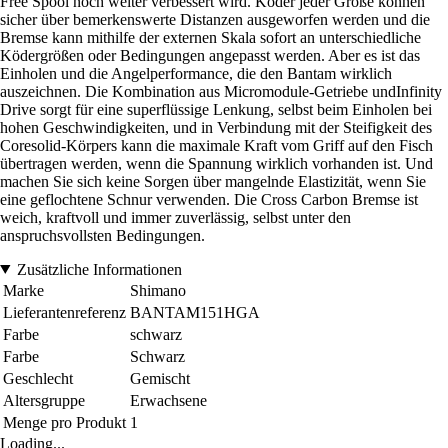
Free Spool noch weiter verbessert wird. Köder jeder Größe können
sicher über bemerkenswerte Distanzen ausgeworfen werden und die
Bremse kann mithilfe der externen Skala sofort an unterschiedliche
Ködergrößen oder Bedingungen angepasst werden. Aber es ist das
Einholen und die Angelperformance, die den Bantam wirklich
auszeichnen. Die Kombination aus Micromodule-Getriebe undInfinity
Drive sorgt für eine superflüssige Lenkung, selbst beim Einholen bei
hohen Geschwindigkeiten, und in Verbindung mit der Steifigkeit des
Coresolid-Körpers kann die maximale Kraft vom Griff auf den Fisch
übertragen werden, wenn die Spannung wirklich vorhanden ist. Und
machen Sie sich keine Sorgen über mangelnde Elastizität, wenn Sie
eine geflochtene Schnur verwenden. Die Cross Carbon Bremse ist
weich, kraftvoll und immer zuverlässig, selbst unter den
anspruchsvollsten Bedingungen.
Zusätzliche Informationen
Marke
Shimano
Lieferantenreferenz
BANTAM151HGA
Farbe
schwarz
Farbe
Schwarz
Geschlecht
Gemischt
Altersgruppe
Erwachsene
Menge pro Produkt
1
Loading...