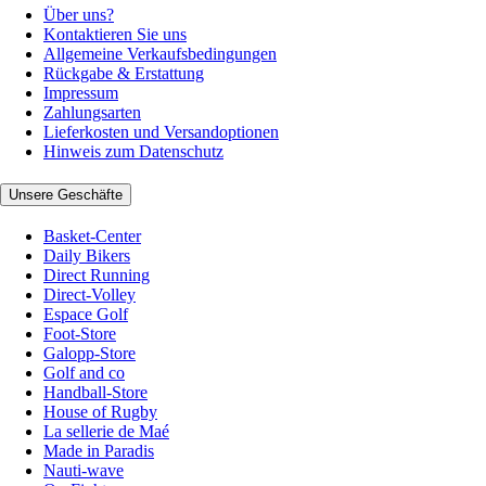
Über uns?
Kontaktieren Sie uns
Allgemeine Verkaufsbedingungen
Rückgabe & Erstattung
Impressum
Zahlungsarten
Lieferkosten und Versandoptionen
Hinweis zum Datenschutz
Unsere Geschäfte
Basket-Center
Daily Bikers
Direct Running
Direct-Volley
Espace Golf
Foot-Store
Galopp-Store
Golf and co
Handball-Store
House of Rugby
La sellerie de Maé
Made in Paradis
Nauti-wave