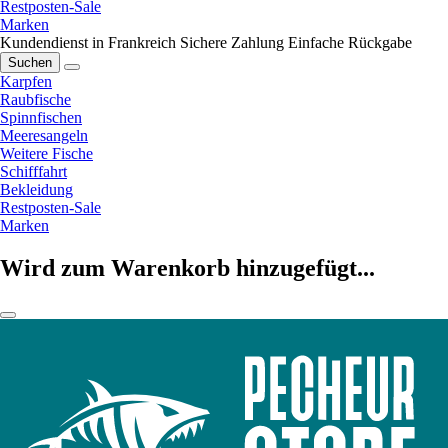
Restposten-Sale
Marken
Kundendienst in Frankreich
Sichere Zahlung
Einfache Rückgabe
Suchen
Karpfen
Raubfische
Spinnfischen
Meeresangeln
Weitere Fische
Schifffahrt
Bekleidung
Restposten-Sale
Marken
Wird zum Warenkorb hinzugefügt...