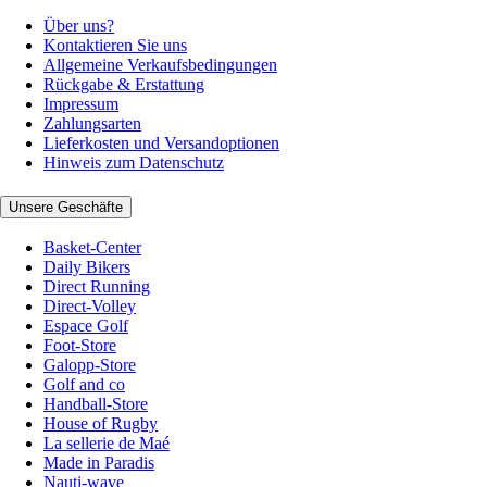
Über uns?
Kontaktieren Sie uns
Allgemeine Verkaufsbedingungen
Rückgabe & Erstattung
Impressum
Zahlungsarten
Lieferkosten und Versandoptionen
Hinweis zum Datenschutz
Unsere Geschäfte
Basket-Center
Daily Bikers
Direct Running
Direct-Volley
Espace Golf
Foot-Store
Galopp-Store
Golf and co
Handball-Store
House of Rugby
La sellerie de Maé
Made in Paradis
Nauti-wave