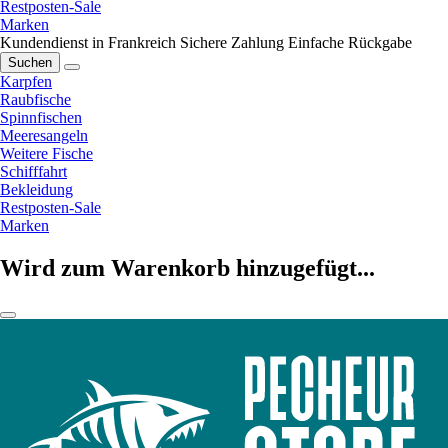
Restposten-Sale
Marken
Kundendienst in Frankreich
Sichere Zahlung
Einfache Rückgabe
Suchen
Karpfen
Raubfische
Spinnfischen
Meeresangeln
Weitere Fische
Schifffahrt
Bekleidung
Restposten-Sale
Marken
Wird zum Warenkorb hinzugefügt...