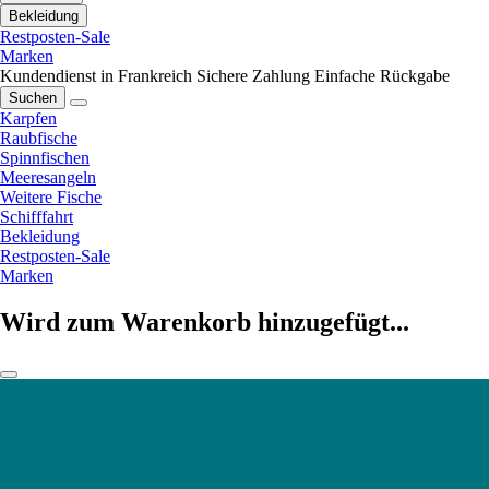
Bekleidung
Restposten-Sale
Marken
Kundendienst in Frankreich
Sichere Zahlung
Einfache Rückgabe
Suchen
Karpfen
Raubfische
Spinnfischen
Meeresangeln
Weitere Fische
Schifffahrt
Bekleidung
Restposten-Sale
Marken
Wird zum Warenkorb hinzugefügt...