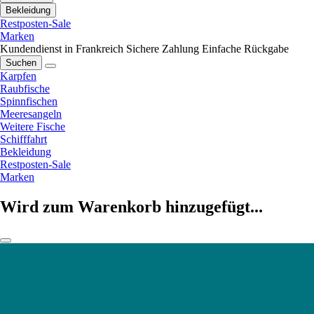
Bekleidung
Restposten-Sale
Marken
Kundendienst in Frankreich
Sichere Zahlung
Einfache Rückgabe
Suchen
Karpfen
Raubfische
Spinnfischen
Meeresangeln
Weitere Fische
Schifffahrt
Bekleidung
Restposten-Sale
Marken
Wird zum Warenkorb hinzugefügt...