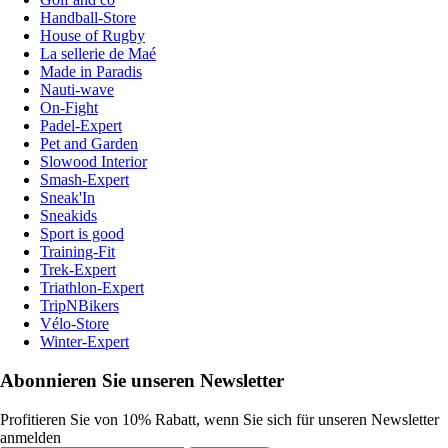
Handball-Store
House of Rugby
La sellerie de Maé
Made in Paradis
Nauti-wave
On-Fight
Padel-Expert
Pet and Garden
Slowood Interior
Smash-Expert
Sneak'In
Sneakids
Sport is good
Training-Fit
Trek-Expert
Triathlon-Expert
TripNBikers
Vélo-Store
Winter-Expert
Abonnieren Sie unseren Newsletter
Profitieren Sie von 10% Rabatt, wenn Sie sich für unseren Newsletter
anmelden