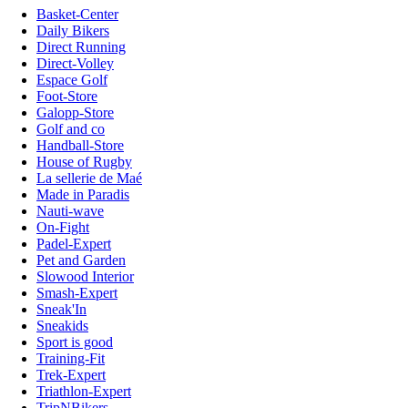
Basket-Center
Daily Bikers
Direct Running
Direct-Volley
Espace Golf
Foot-Store
Galopp-Store
Golf and co
Handball-Store
House of Rugby
La sellerie de Maé
Made in Paradis
Nauti-wave
On-Fight
Padel-Expert
Pet and Garden
Slowood Interior
Smash-Expert
Sneak'In
Sneakids
Sport is good
Training-Fit
Trek-Expert
Triathlon-Expert
TripNBikers