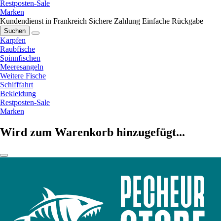
Restposten-Sale
Marken
Kundendienst in Frankreich
Sichere Zahlung
Einfache Rückgabe
Suchen
Karpfen
Raubfische
Spinnfischen
Meeresangeln
Weitere Fische
Schifffahrt
Bekleidung
Restposten-Sale
Marken
Wird zum Warenkorb hinzugefügt...