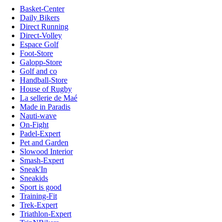
Basket-Center
Daily Bikers
Direct Running
Direct-Volley
Espace Golf
Foot-Store
Galopp-Store
Golf and co
Handball-Store
House of Rugby
La sellerie de Maé
Made in Paradis
Nauti-wave
On-Fight
Padel-Expert
Pet and Garden
Slowood Interior
Smash-Expert
Sneak'In
Sneakids
Sport is good
Training-Fit
Trek-Expert
Triathlon-Expert