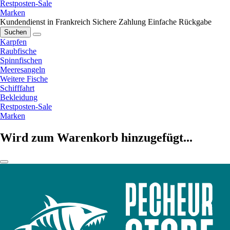
Restposten-Sale
Marken
Kundendienst in Frankreich
Sichere Zahlung
Einfache Rückgabe
Suchen
Karpfen
Raubfische
Spinnfischen
Meeresangeln
Weitere Fische
Schifffahrt
Bekleidung
Restposten-Sale
Marken
Wird zum Warenkorb hinzugefügt...