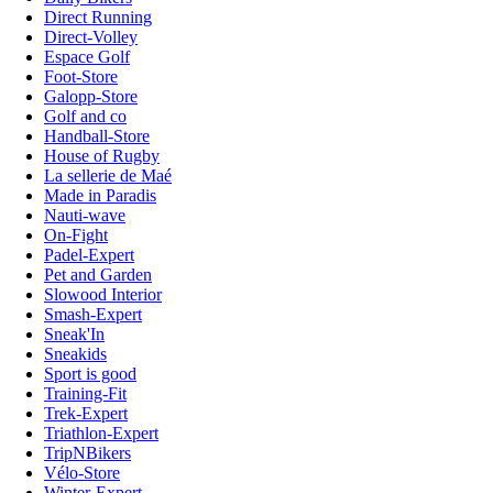
Direct Running
Direct-Volley
Espace Golf
Foot-Store
Galopp-Store
Golf and co
Handball-Store
House of Rugby
La sellerie de Maé
Made in Paradis
Nauti-wave
On-Fight
Padel-Expert
Pet and Garden
Slowood Interior
Smash-Expert
Sneak'In
Sneakids
Sport is good
Training-Fit
Trek-Expert
Triathlon-Expert
TripNBikers
Vélo-Store
Winter-Expert