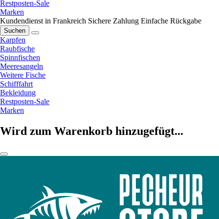
Restposten-Sale
Marken
Kundendienst in Frankreich
Sichere Zahlung
Einfache Rückgabe
Suchen
Karpfen
Raubfische
Spinnfischen
Meeresangeln
Weitere Fische
Schifffahrt
Bekleidung
Restposten-Sale
Marken
Wird zum Warenkorb hinzugefügt...