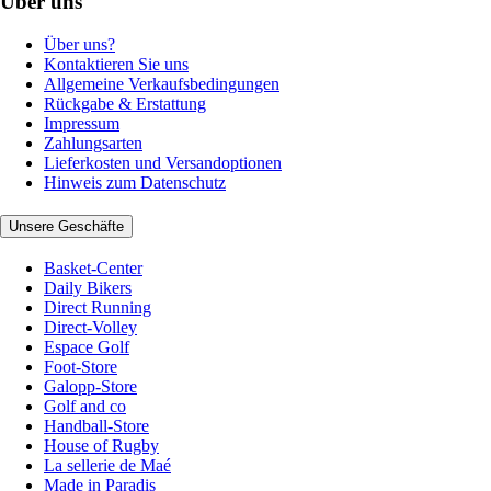
Über uns
Über uns?
Kontaktieren Sie uns
Allgemeine Verkaufsbedingungen
Rückgabe & Erstattung
Impressum
Zahlungsarten
Lieferkosten und Versandoptionen
Hinweis zum Datenschutz
Unsere Geschäfte
Basket-Center
Daily Bikers
Direct Running
Direct-Volley
Espace Golf
Foot-Store
Galopp-Store
Golf and co
Handball-Store
House of Rugby
La sellerie de Maé
Made in Paradis