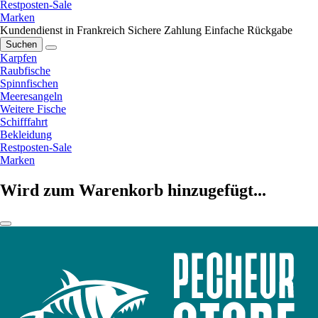
Restposten-Sale
Marken
Kundendienst in Frankreich
Sichere Zahlung
Einfache Rückgabe
Suchen
Karpfen
Raubfische
Spinnfischen
Meeresangeln
Weitere Fische
Schifffahrt
Bekleidung
Restposten-Sale
Marken
Wird zum Warenkorb hinzugefügt...