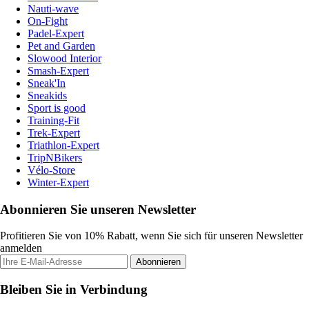
Nauti-wave
On-Fight
Padel-Expert
Pet and Garden
Slowood Interior
Smash-Expert
Sneak'In
Sneakids
Sport is good
Training-Fit
Trek-Expert
Triathlon-Expert
TripNBikers
Vélo-Store
Winter-Expert
Abonnieren Sie unseren Newsletter
Profitieren Sie von 10% Rabatt, wenn Sie sich für unseren Newsletter
anmelden
Abonnieren
Bleiben Sie in Verbindung