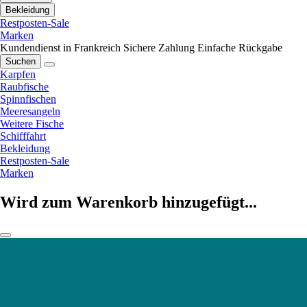
Bekleidung
Restposten-Sale
Marken
Kundendienst in Frankreich
Sichere Zahlung
Einfache Rückgabe
Suchen
Karpfen
Raubfische
Spinnfischen
Meeresangeln
Weitere Fische
Schifffahrt
Bekleidung
Restposten-Sale
Marken
Wird zum Warenkorb hinzugefügt...