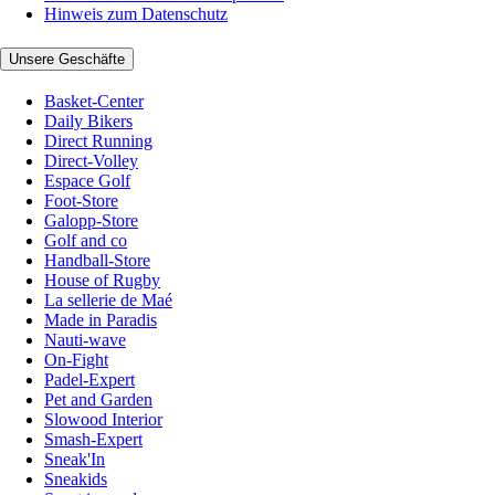
Hinweis zum Datenschutz
Unsere Geschäfte
Basket-Center
Daily Bikers
Direct Running
Direct-Volley
Espace Golf
Foot-Store
Galopp-Store
Golf and co
Handball-Store
House of Rugby
La sellerie de Maé
Made in Paradis
Nauti-wave
On-Fight
Padel-Expert
Pet and Garden
Slowood Interior
Smash-Expert
Sneak'In
Sneakids