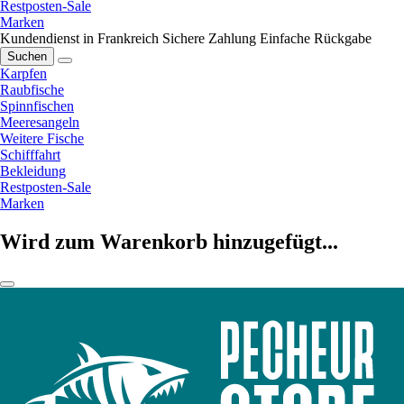
Restposten-Sale
Marken
Kundendienst in Frankreich
Sichere Zahlung
Einfache Rückgabe
Suchen
Karpfen
Raubfische
Spinnfischen
Meeresangeln
Weitere Fische
Schifffahrt
Bekleidung
Restposten-Sale
Marken
Wird zum Warenkorb hinzugefügt...