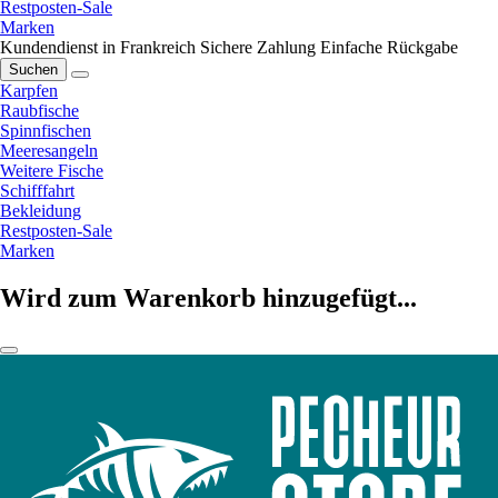
Restposten-Sale
Marken
Kundendienst in Frankreich
Sichere Zahlung
Einfache Rückgabe
Suchen
Karpfen
Raubfische
Spinnfischen
Meeresangeln
Weitere Fische
Schifffahrt
Bekleidung
Restposten-Sale
Marken
Wird zum Warenkorb hinzugefügt...