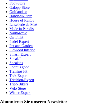
Foot-Store
Galopp-Store
Golf and co
Handball-Store
House of Rugby
La sellerie de Maé
Made in Paradis
Nauti-wave
On-Fight
Padel-Expert
Pet and Garden
Slowood Interior
Smash-Expert
Sneak'In
Sneakids
Sport is good
Training-Fit
Trek-Expert
Triathlon-Expert
TripNBikers
Vélo-Store
Winter-Expert
Abonnieren Sie unseren Newsletter