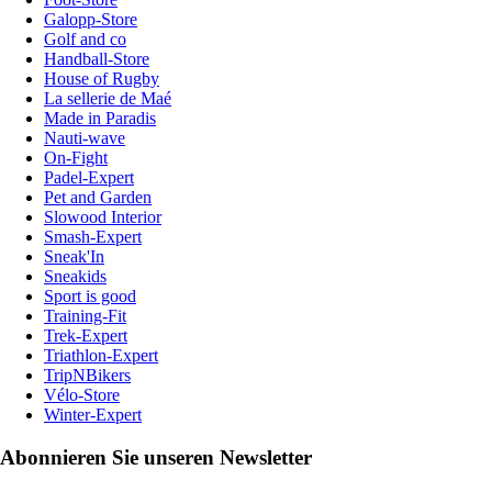
Galopp-Store
Golf and co
Handball-Store
House of Rugby
La sellerie de Maé
Made in Paradis
Nauti-wave
On-Fight
Padel-Expert
Pet and Garden
Slowood Interior
Smash-Expert
Sneak'In
Sneakids
Sport is good
Training-Fit
Trek-Expert
Triathlon-Expert
TripNBikers
Vélo-Store
Winter-Expert
Abonnieren Sie unseren Newsletter