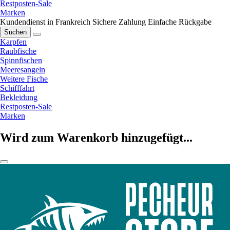
Restposten-Sale
Marken
Kundendienst in Frankreich
Sichere Zahlung
Einfache Rückgabe
Suchen
Karpfen
Raubfische
Spinnfischen
Meeresangeln
Weitere Fische
Schifffahrt
Bekleidung
Restposten-Sale
Marken
Wird zum Warenkorb hinzugefügt...