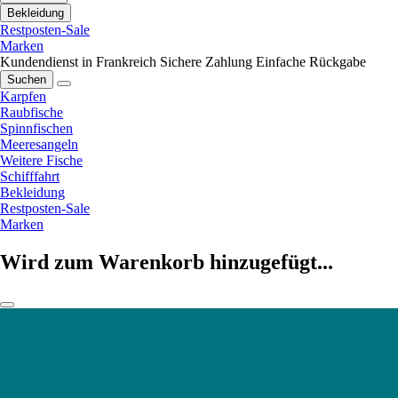
Bekleidung
Restposten-Sale
Marken
Kundendienst in Frankreich
Sichere Zahlung
Einfache Rückgabe
Suchen
Karpfen
Raubfische
Spinnfischen
Meeresangeln
Weitere Fische
Schifffahrt
Bekleidung
Restposten-Sale
Marken
Wird zum Warenkorb hinzugefügt...