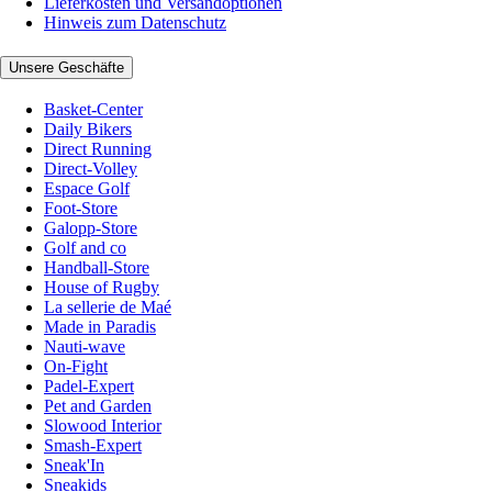
Lieferkosten und Versandoptionen
Hinweis zum Datenschutz
Unsere Geschäfte
Basket-Center
Daily Bikers
Direct Running
Direct-Volley
Espace Golf
Foot-Store
Galopp-Store
Golf and co
Handball-Store
House of Rugby
La sellerie de Maé
Made in Paradis
Nauti-wave
On-Fight
Padel-Expert
Pet and Garden
Slowood Interior
Smash-Expert
Sneak'In
Sneakids