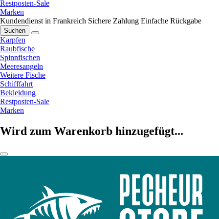
Restposten-Sale
Marken
Kundendienst in Frankreich
Sichere Zahlung
Einfache Rückgabe
Suchen
Karpfen
Raubfische
Spinnfischen
Meeresangeln
Weitere Fische
Schifffahrt
Bekleidung
Restposten-Sale
Marken
Wird zum Warenkorb hinzugefügt...